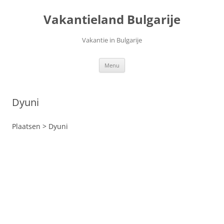
Ga
naar
Vakantieland Bulgarije
de
inhoud
Vakantie in Bulgarije
Menu
Dyuni
Plaatsen > Dyuni