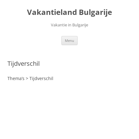
Ga
naar
Vakantieland Bulgarije
de
inhoud
Vakantie in Bulgarije
Menu
Tijdverschil
Thema’s > Tijdverschil