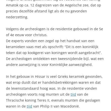
Amatok op ca. 12 dagreizen van de Aegeïsche zee, dat op
precies dezelfde afstand ligt als de nu gevonden
nederzetting.
Volgens de archeologen is de residentie gebouwd in de 5e
of 4e eeuw voor christus.
De experts vonden een zegel op het handvat van een
keramieken vaas met als opschrift: “Dit is een koninklijk
teken dat op kookgerei van koningen wordt aangebracht”.
De archeologen ontdekten een tweesnijdende bijl, wat een
andere aanwijzing is voor Koninklijke aanwezigheid.
In het gebouw in Hissar is veel Grieks keramiek gevonden,
wat erop duidt dat er handelsbetrekkingen waren en dat
de levensstandaard hoog was. In de residentie vonden
archeologen voorts nog munten uit de
tijd
van de
Thracische koning Teres II, evenals munten die geslagen
waren in de
tijd
van Philip II van Macedonië.