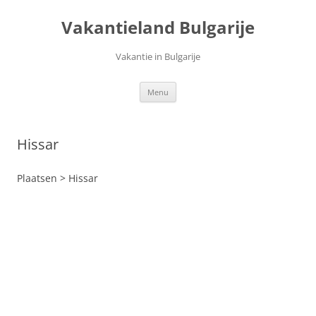
Ga
naar
Vakantieland Bulgarije
de
inhoud
Vakantie in Bulgarije
Menu
Hissar
Plaatsen > Hissar