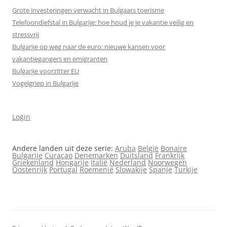
Grote investeringen verwacht in Bulgaars toerisme
Telefoondiefstal in Bulgarije: hoe houd je je vakantie veilig en
stressvrij
Bulgarije op weg naar de euro: nieuwe kansen voor
vakantiegangers en emigranten
Bulgarije voorzitter EU
Vogelgriep in Bulgarije
Login
Andere landen uit deze serie:
Aruba
België
Bonaire
Bulgarije
Curaçao
Denemarken
Duitsland
Frankrijk
Griekenland
Hongarije
Italië
Nederland
Noorwegen
Oostenrijk
Portugal
Roemenië
Slowakije
Spanje
Turkije