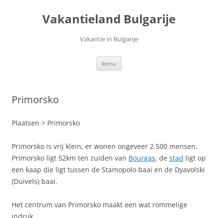
Ga
naar
Vakantieland Bulgarije
de
inhoud
Vakantie in Bulgarije
Menu
Primorsko
Plaatsen > Primorsko
Primorsko is vrij klein, er wonen ongeveer 2.500 mensen.
Primorsko ligt 52km ten zuiden van
Bourgas
, de
stad
ligt op
een kaap die ligt tussen de Stamopolo baai en de Dyavolski
(Duivels) baai.
Het centrum van Primorsko maakt een wat rommelige
indruk.